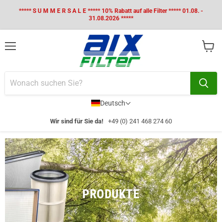
***** S U M M E R S A L E ***** 10% Rabatt auf alle Filter ***** 01.08. -
31.08.2026 *****
Menü
Waren
anzei
Deutsch
Wir sind für Sie da!
+49 (0) 241 468 274 60
PRODUKTE