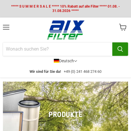
***** S U M M E R S A L E ***** 10% Rabatt auf alle Filter ***** 01.08. -
31.08.2026 *****
Menü
Waren
anzei
Deutsch
Wir sind für Sie da!
+49 (0) 241 468 274 60
PRODUKTE