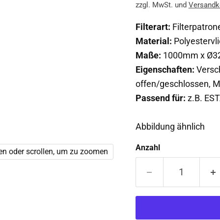
zzgl. MwSt. und
Versandk
Filterart:
Filterpatron
Material:
Polyestervl
Maße:
1000mm x Ø325
Eigenschaften:
Versch
offen/geschlossen, Me
Passend für:
z.B. ES
Abbildung ähnlich
Anzahl
en oder scrollen, um zu zoomen