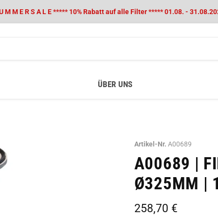
 U M M E R S A L E ***** 10% Rabatt auf alle Filter ***** 01.08. - 31.08.20
ÜBER UNS
Artikel-Nr.
A00689
A00689 | F
Ø325MM | 1
Aktueller Preis
258,70 €