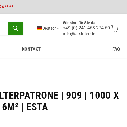
26 *****
Wir sind für Sie da!
+49 (0) 241 468 274 60
Deutsch
info@aixfilter.de
Waren
anzeig
KONTAKT
FAQ
ILTERPATRONE | 909 | 1000 X
6M² | ESTA