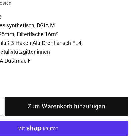
osten
e
ies synthetisch, BGIA M
mm, Filterfläche 16m²
luß 3-Haken Alu-Drehflansch FL4,
tallstützgitter innen
TA Dustmac F
Zum Warenkorb hinzufügen