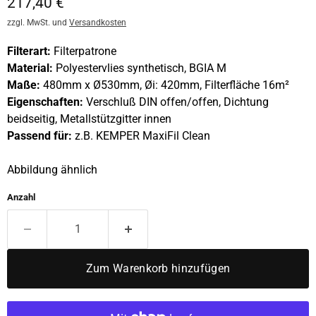
Aktueller Preis
217,40 €
zzgl. MwSt. und
Versandkosten
Filterart:
Filterpatrone
Material:
Polyestervlies synthetisch, BGIA M
Maße:
480mm x Ø530mm, Øi: 420mm, Filterfläche 16m²
Eigenschaften:
Verschluß DIN offen/offen, Dichtung
beidseitig, Metallstützgitter innen
Passend für:
z.B. KEMPER MaxiFil Clean
Abbildung ähnlich
Anzahl
Zum Warenkorb hinzufügen