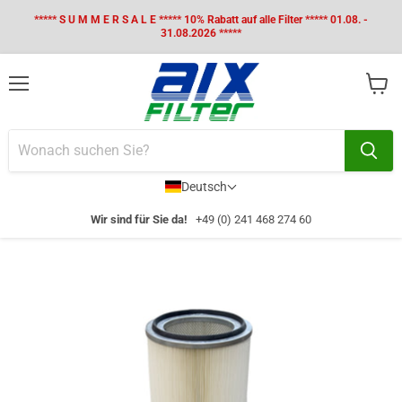
***** S U M M E R S A L E ***** 10% Rabatt auf alle Filter ***** 01.08. -
31.08.2026 *****
Menü
Waren
anzei
Deutsch
Wir sind für Sie da!
+49 (0) 241 468 274 60