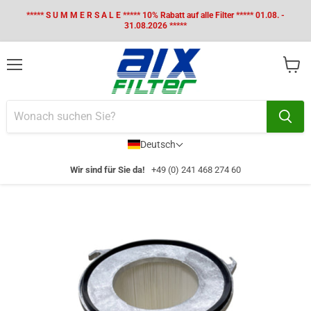
***** S U M M E R S A L E ***** 10% Rabatt auf alle Filter ***** 01.08. -
31.08.2026 *****
Menü
Waren
anzei
Deutsch
Wir sind für Sie da!
+49 (0) 241 468 274 60