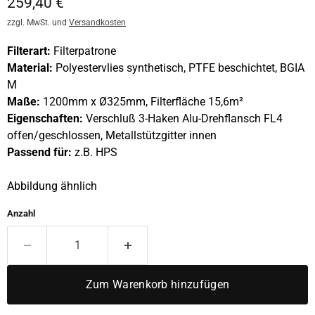
Aktueller Preis
259,40 €
zzgl. MwSt. und
Versandkosten
Filterart:
Filterpatrone
Material:
Polyestervlies synthetisch, PTFE beschichtet, BGIA
M
Maße:
1200mm x Ø325mm, Filterfläche 15,6m²
Eigenschaften:
Verschluß 3-Haken Alu-Drehflansch FL4
offen/geschlossen, Metallstützgitter innen
Passend für:
z.B.
HPS
Abbildung ähnlich
Anzahl
Zum Warenkorb hinzufügen